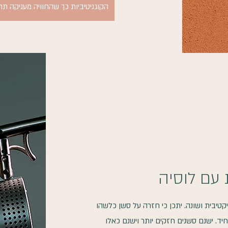
הקוגניטיביות כך שהחוויה מעניקה ת
עם לוסיה
ר של Lucia N03 בצורה סובייקטיבית ושונה. יתכן כי חזרה על סשן כלשהו
. ישנם סשנים חזקים יותר וישנם כאלו