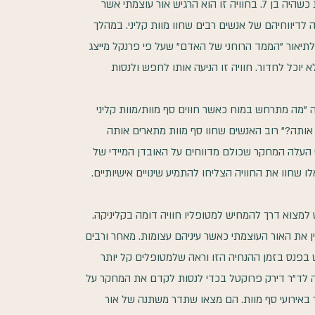
ד"ר אינגלברט וינקלר עבר חווית סף מוות כשהיה בן 7. בחוויה זו הוא הרגיש אור עוצמתי אשר
דיווחיהם של אנשים רבים שחוו מוות קליני. במהלך
 לתיאור "הממד הרוחני של האדם" שעל פי פרנקל מייצג
 יוכל לחדור. חוויה זו הניעה אותו לחפש ולנסות
מה מתרחש במוח כאשר חווים סף מוות/מוות קליני
 אותה?" רוב האנשים שחוו סף מוות מתארים אותה
ף העלה המחקר שכולם מדווחים על האובדן המיידי של
שחוו את החוויה הצליחו להתמיע שינויים אישיותיים.
מצוא דרך להמחיש למטופליו חוויה דומה בקליניקה.
ין את האור העוצמתי כאשר עיניהם עצומות. מאחר ורבים
נס בזמן ההנחיה הזו וראה שלמטופלים קל יותר
לד"ר דירק פרוקטל בכדי לנסות לקדם את המחקר על
 באירועי סף מוות. הם מצאו שתדר משתנה של אור