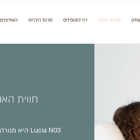
לנו
מנורת לוסיה
דף למטפלים
סדנת היכרות
השירותים 
חווית האור של 3
Lucia N03 הי