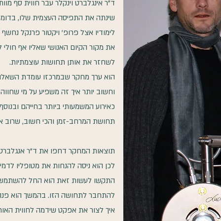
שינתה את התפיסה העצמית שלו, בדומה ל
לימודיו אצל פרופ' ויקטור פרנקל נחשף
את מקור הקיום האנושי שאליו אף חולי לא
לשחזר את אותן תחושות עוצמתיות.
הוא ערך מחקר שבמרכזו עומדת השאלה "
וחשוב יותר איך זה משפיע על מי שחווה
כאירוע המשמעותי ביותר בחייהם ובנוס
תחושת המרחב-זמן והכי חשוב, שרוב אלו 
תוצאות המחקר דחפו את ד"ר אנגלברט ל
לכן הוא ניסה להנחות את מטופליו לדמי
התקשו לעשות זאת הוא החל להשתמש בפ
להתחבר לתחושה הזו. בהמשך הוא פנה 
איך לצור את אפקט שידמה לחווית האור